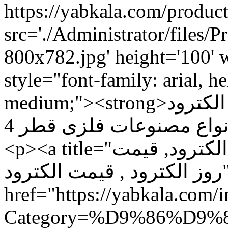
src='./Administrator/files/
800x782.jpg' height='100'
style="font-family: arial, hel
medium;"><strong>الکترود E6013 میکا مخصوص جوشکاری
انواع مصنوعات فلزی قطر 4<br /></strong></span></p>
<p><a title="لیست قیمت الکترود , نماینده الکترود, قیمت
روز الکترود , قیمت الکترود"
href="https://yabkala.com/
Category=%D9%86%D