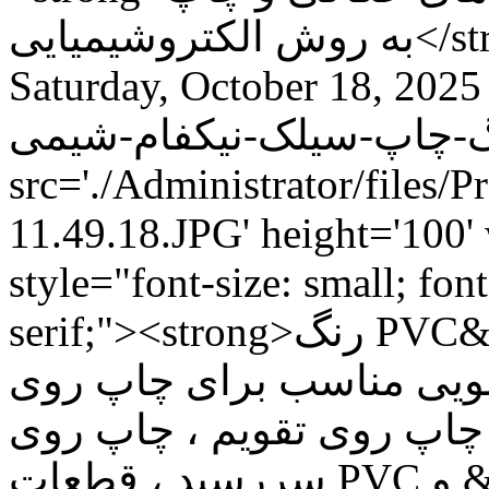
یمیایی
Saturday, October 18, 2025
src='./Administrator/files/
11.49.18.JPG' height='100
style="font-size: small; font
serif;"><strong>رنگ PVC&nbsp; قرمز،آبی،زرد،سبز مات
م شیمی در قوطی 1 کیلویی مناسب برای چاپ روی
 چاپ روی تقویم ، چاپ روی
سررسید ، قطعات PVC و &hellip;</strong></span></p>