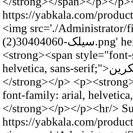
</strong></span></p></p>
<img src='./Administrator/files/
سیلک-30404060(2).png' height='100' width='100' /><p><p>
<strong><span style="font-s
helvetica, sans-serif;">میز نور چاپ سیلک اسکرین</span>
</strong></p> <p><strong>
font-family: arial, helvetic
</strong></p></p><hr/>
Su