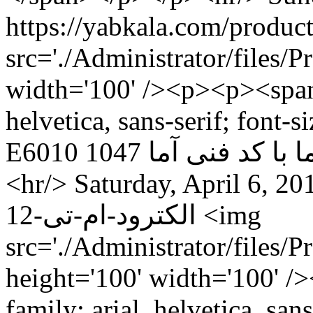
src='./Administrator/files/
width='100' /><p><p><span 
helvetica, sans-serif; font-siz
E6010 آما با کد فنی آما 1047P</strong></span></p></p>
<hr/>
Saturday, April 6, 20
الکترود-ام-تی-12
<img
src='./Administrator/files/
height='100' width='100' /
family: arial, helvetica, san