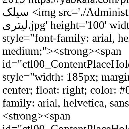
<img src='./Administrator
سیلک
لیتری.jpg' height='100' width='100' /><p><p><span
style="font-family: arial, hel
medium;"><strong><span
id="ctl00_ContentPlaceHo
style="width: 185px; margin
center; float: right; color:
family: arial, helvetica, san
<strong><span
id="ctl00_ContentPlaceHo