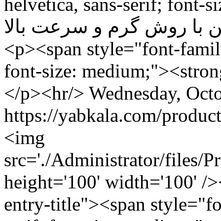
helvetica, sans-serif; font-size: med
برش آهن با روش گرم و سرعت بالا</span></
<p><span style="font-family:
font-size: medium;"><stro
</p><hr/>
Wednesday, Octo
<img
src='./Administrator/files/
height='100' width='100' /
entry-title"><span style="fon