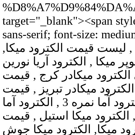
%D8%A7%D9%84%DA%A9
target="_blank"><span style
sans-serif; font-size: medium;
کا , لیست قیمت الکترود میکا
, الکترود سوپر میکا , الکترود آریا نورین
,کترود میکادر کرج , قیمت
 نمایندگی الکترود میکادر تبریز , قیمت
الکترود میکانمره 3 , , قیمت الکترود آما نمره 3 , الکترود آما
7018 , ترود میکا استیل , قیمت
رود میکا, الکترود میکا جوش