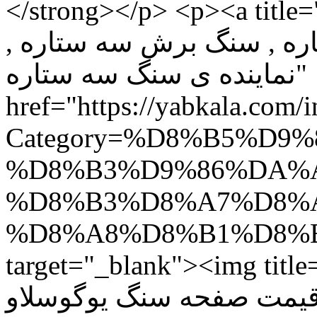
</strong></p> <p><a title="حه سنگ سه ستاره
تاره , سنگ برش سه ستاره
نماینده ی سنگ سه ستاره"
href="https://yabkala.com/
Category=%D8%B5%D9
%D8%B3%D9%86%DA%
%D8%B3%D8%A7%D8%A
%D8%A8%D8%B1%D8%B4&
target="_blank"><img title="ه سنگ سه ستاره
, قیمت صفحه سنگ یوگوسلاو