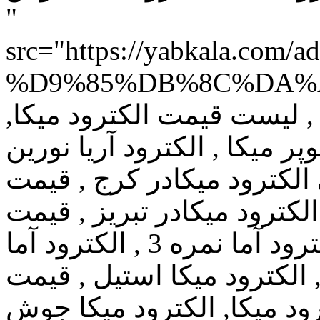
"
src="https://yabkala.
%D9%85%DB%8C%DA%A9%D8%
کا , لیست قیمت الکترود میکا
, الکترود سوپر میکا , الکترود آریا نورین
,کترود میکادر کرج , قیمت
 نمایندگی الکترود میکادر تبریز , قیمت
الکترود میکانمره 3 , , قیمت الکترود آما نمره 3 , الکترود آما
7018 , ترود میکا استیل , قیمت
رود میکا, الکترود میکا جوش