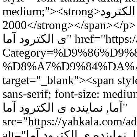
medium;"><strong>الکترود E6013 آما با کد فنی آما
2000</strong></span></p> <p><a title="الکترود آما, نماینده
ی الکترود آما" href="https://yabkala.com/index.aspx?
Category=%D9%86%D
%D8%A7%D9%84%DA%A9
target="_blank"><span style
sans-serif; font-size: medium;
آما, نماینده ی الکترود آما"
src="https://yabkala
alt="الکترود آما, نماینده ی الکترود آما" width="250"