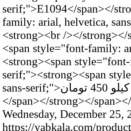
serif;">E1094</span></str
family: arial, helvetica, san
<strong><br /></strong><
<span style="font-family: ari
<strong><span style="font-fa
serif;"><strong><span style=
sans-serif;">کارتن 20 کیلویی هر کیلو 450 تومان<br />
</span></strong></span><
Wednesday, December 25, 