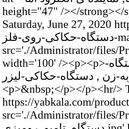
height="47" /></strong></
Saturday, June 27, 2020
htt
ی-روی-فلز
src='./Administrator/files/P
width='100' /><p><p>دستگاه-حکاکی-روی-فلزات , دستگاه-
به-زن , دستگاه-حکاکی-لیزر
<p>&nbsp;</p></p><hr/>
src='./Administrator/files/P
دستگاه_تامپو_رومیزی.jpg' height='100' width='100' /><p>