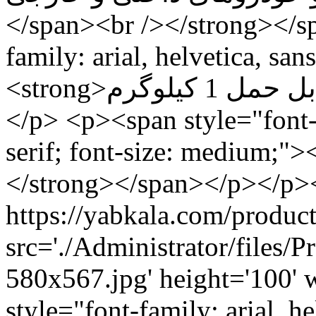
</span><br /></strong></s
family: arial, helvetica, san
<strong>پرتابل و قابل حمل 1 کیلوگرم </strong></span>
</p> <p><span style="font-fa
serif; font-size: medium;"><strong>کامپیوتر
</strong></span></p></p>
src='./Administrator/files
580x567.jpg' height='100'
style="font-family: arial, hel