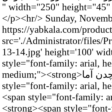
" width="250" height="45"
</p><hr/>
Sunday, Novemb
src='./Administrator/files
13-14.jpg' height='100' wi
style="font-family: arial, hel
medium;"><strong>الکترود چدن آما </strong></span><span
style="font-family: arial, h
<span style="font-family: ari
<strong><span style="font-fa