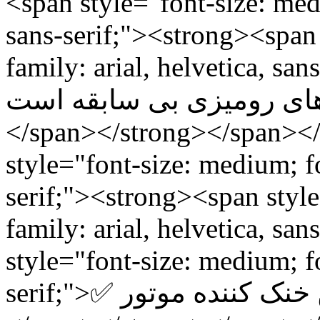
<span style="font-size: medi
sans-serif;"><strong><span 
family: arial, helvetica, sans-serif;">✅ات
امپو های رومیزی بی سابقه است
</span></strong></span><
style="font-size: medium; fo
serif;"><strong><span style
family: arial, helvetica, sa
style="font-size: medium; fo
serif;">✅ دارای فن خنک کننده موتور </span></strong>