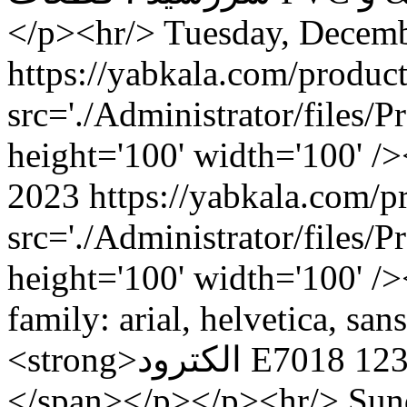
</p><hr/>
Tuesday, Decemb
src='./Administrator/files
height='100' width='100' 
2023
src='./Administrator/files
height='100' width='100' /
family: arial, helvetica, san
<strong>الکترود E7018 آما با کد فنی آما 1230F</strong>
</span></p></p><hr/>
Sun