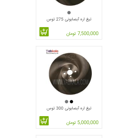
تیغ اره آبصابونی 275 توس
7,500,000 تومان
فرم دندانه B:
همانطور که در شکل زیر مشاهده می فرمایید
این
تیپ دندانه مخصوص برش لوله و پروفیل های با ضخامت خیلی پایین
و ظریف استفاده می گردد.
تیغ اره آبصابونی 300 توس
فرم دندانه BW:رایج ترین تیپ دنده که برای برش انواع لوله و
پروفیل های فولادی یا غیر آهنی استفاده می گردد.در این تیپ از دنده
5,000,000 تومان
به صورت یک در میان دندانه ها پخ دارند.