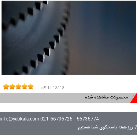
10
/
10
از
1
کاربر
محصولات مشاهده شده
66736774 - 021-66736726 info@yabkala.com
7 روز هفته پاسخگوی شما هستیم