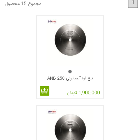
1
مجموع 15 محصول
وحتی خسارات جانی و مالی نیز بشود .
جنسخام این تیغ اره ها به رنگ استیل براق میباشند بعضی از شرکت
های سازنده به دلیل تنوع در محصول و همچنین بالا بردن راندمان تیغ
اره ها آنها را طی مراحلی که در زیر می پردازیم پولیش می کنند
بعضی از تیغ اره های آب صابونی مشکی رنگ به دلیل روکش
پرماشیل می باشد که بدنه را تا 30% مقاوم تر در برابر حرارت و
10% از الماسه محافظت می نماید از این تیغه برای برش مقاطع آهن
، استیل و آلومینیوم به علت انعطاف بالاتر این نوع تیغه ها استفاده
می شوند .
از جمله اینکه با یک مرحله عملیات حرارتی بیشتر (steam
تیغ اره آبصابونی 250 ANB
treatment) سطح تیغه سیاه شده و مقاومت سایشی آن به طور
1,900,000 تومان
قابل توجهی افزایش پیدا می کند همچنین با عملیات PVD می توان
پوشش نازکی در حدود 5-3 میکرون از یک یا ترکیب چند فلز سخت
روی تیغه ایجاد نموده و سختی آنرا بالا برد.این نوع تیغ اره ها از قدیمی
ترین انواع تیغ اره ها در صنعت برش به حساب می آیند که علیرغم
این موضوع هنوز هم شرکت های زیادی از این نوع تیغ اره ها استفاده
می کنند.تیغ اره های سگمنتی از دو قسمت اصلی تشکیل شده اند