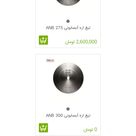
قسمت بدنه تیغه که از فولاد مخصوص و قسمت دندانه ها که از فولاد
پر سرعت یا HSS تشکیل شده است که با توجه به این ساختار خاص
تعمیر و بازسازی این تیغه ها به راحتی از طریق تعویض یک یا تعداد
تیغ اره آبصابونی 275 ANB
بیشتری از سگمنتها قابل انجام است.از این نوع تیغ اره ها بیشتر در
صنعت آلومینیوم استفاده می شود اما برای برش انواع مقاطع آهنی و
2,600,000 تومان
فولادی از جمله لوله و پروفیل و مقاطع مختلف ساختمانی مثل
تیرآهن ، نبشی ، ناودانی و ... با انتخاب صحیح گام و تیپ دندانه (تیپ
BW برای برش مقاطع توخالی با ضخامت دیواره پایین و تیپ HZ یا C
برای برش مقاطع توپر و توخالی با ضامت دیواره ضخیم ) قابل
استفاده می باشد.
سرعت تیغ اره های آب صابونی به دلیل پایین بودن
نسبت به تیغ اره های الماسه و آتشی به این نام مشهور گردیده
تیغ اره آبصابونی 300 ANB
فرم دندانه ی تیغ اره های آب صابونی
:
0 تومان