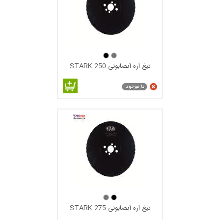
تیغ اره آبصابونی 250 STARK
پوشش TICN : تیتانیوم کربو نیترید.از این نوع پوشش می توان برای
برش استنلس استیل،برنج،آلومینیوم و آلیاژهای آلومینیوم،مواد سخت
و ساینده و همچنین برای برش آلیاژهای نیکل و تیتانیوم استفاده
کرد.یکی از ویژگیهای این نوع تیغه ها علاوه بر مقاومت سایشی بالاتر
نسبت به تیغه های سیاه این است که می توان بار و سرعت برشی را
در موقع استفاده از این نوع پوشش تا 100 درصد بالاتر برد.
تیغ اره آبصابونی 275 STARK