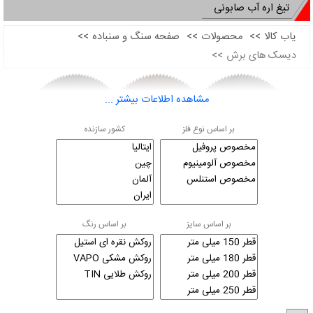
تیغ اره آب صابونی
یاب کالا
>>
محصولات
>>
صفحه سنگ و سنباده
>>
دیسک های برش
>>
مشاهده اطلاعات بیشتر ...
بر اساس نوع فلز
کشور سازنده
از تیغه های آب صابونی برای برش انواع فولاد ، استیل ، آلومینیوم و...
بر اساس سایز
بر اساس رنگ
بکار می رود که بروی ماشین های اره آب صابونی بسته می شوند این
نوع تیغ ماشین ها دارای مایعی جهت خنک کردن تیغه که به آن آب
صابون گفته میشوند دارند برای برش هر فلز و همچنین تو پر و خالی
بودن آن یک نوع دندانه تعریف خواهیم کرد به طوری که استفاده ی
نادرست از تیغه می تواند سبب کاهش عمر و کیفیت تیغه و کندی