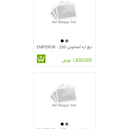
سیاه یا VAPO :در این نوع پوشش سطحی با یک مرحله عملیات
حرارتی بیشتر (steam treatment) سطح تیغه سیاه شده و مقاومت
تیغ اره آبصابونی 250 - EMPEROR
سایشی آن به طور قابل توجهی افزایش پیدا می کند که به طور
1,800,000 تومان
معمول عمق این پوشش 3 میکرون می باشد.از این نوع پوشش برای
مصارف عمومی از جمله برش انواع لوله و پروفیل آهنی و گرده های
توپر استفاده می شود.