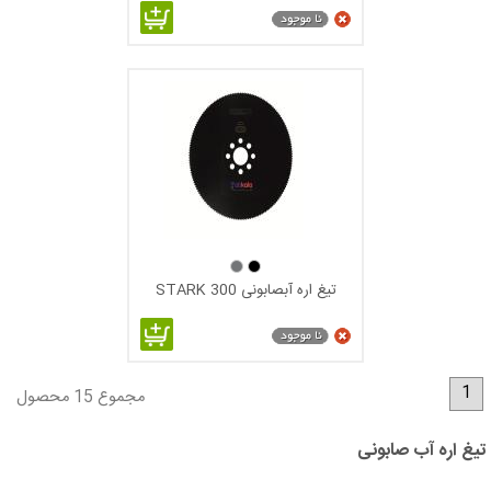
پو
شش TIALN:تیتانیوم آلومینیوم نیترید.از این نوع تیغه هامیتوان
برای برش سخت ترین آلیاژهای فولادی ،استنلس استیل،مس ،برنج
تیغ اره آبصابونی 300 STARK
،آلیاژهای چدن ،آلیاژهای سیلیس دار آلومینیوم ،مواد سخت و ساینده
و همچنین برای برش آلیاژهای تیتانیوم استفاده کرد.یکی از ویژگیهای
این نوع تیغه ها علاوه بر مقاومت سایشی بالاتر نسبت به تیغه های
TICNاین است که می توان بار و سرعت برشی را در موقع استفاده
1
مجموع 15 محصول
از این نوع پوشش تا 40-30 درصد بالاتر برد.
تیغ اره آب صابونی