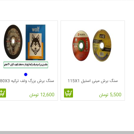
سنگ برش مینی استیل 115X1
سنگ برش بزرگ ولف ترکیه 180X3
5,500 تومان
12,600 تومان