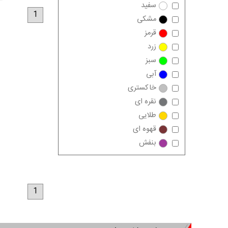
سفید
1
مشکی
قرمز
زرد
سبز
آبی
خاکستری
نقره ای
طلایی
قهوه ای
بنفش
1