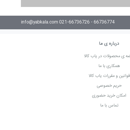
66736774 - 021-66736726 info@yabkala.com
درباره ی ما
ه ی محصولات در یاب کالا
همکاری با ما
قوانین و مقررات یاب کالا
حریم خصوصی
امکان خرید حضوری
تماس با ما