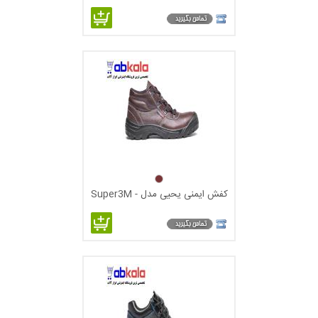
289
کفش ایمنی یحیی مدل Super3M -
109