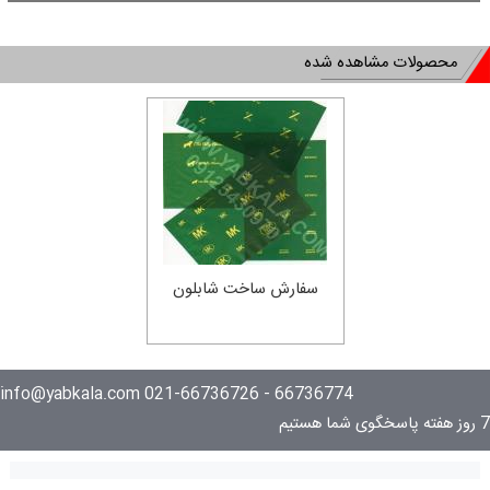
محصولات مشاهده شده
سفارش ساخت شابلون
الکتروشیمیایی
66736774 - 021-66736726 info@yabkala.com
7 روز هفته پاسخگوی شما هستیم