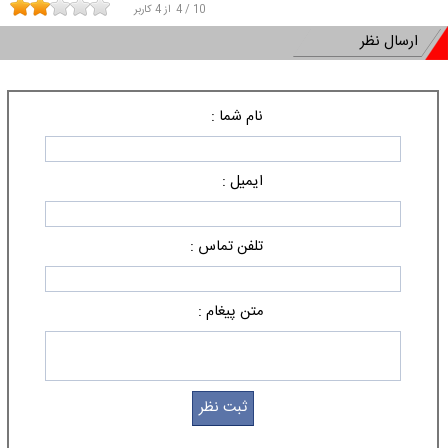
10
/
4
از
4
کاربر
ارسال نظر
نام شما :
ایمیل :
تلفن تماس :
متن پیغام :