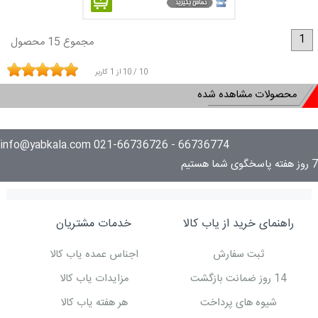
1
مجموع 15 محصول
10
/
10
از
1
کاربر
محصولات مشاهده شده
66736774 - 021-66736726 info@yabkala.com
7 روز هفته پاسخگوی شما هستیم
راهنمای خرید از یاب کالا
خدمات مشتریان
ثبت سفارش
اجناس عمده یاب کالا
14 روز ضمانت بازگشت
مزایدات یاب کالا
شیوه های پرداخت
هر هفته یاب کالا