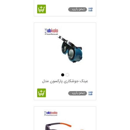
عینک جوشکاری پارکسون مدل
WG20551