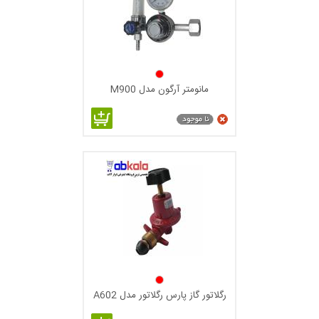
مانومتر آرگون مدل M900
رگلاتور گاز پارس رگلاتور مدل A602