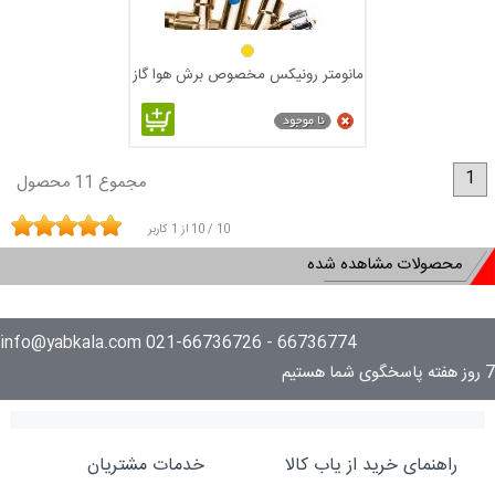
مانومتر رونیکس مخصوص برش هوا گاز
مدل RH-4504
1
مجموع 11 محصول
10
/
10
از
1
کاربر
محصولات مشاهده شده
66736774 - 021-66736726 info@yabkala.com
7 روز هفته پاسخگوی شما هستیم
راهنمای خرید از یاب کالا
خدمات مشتریان