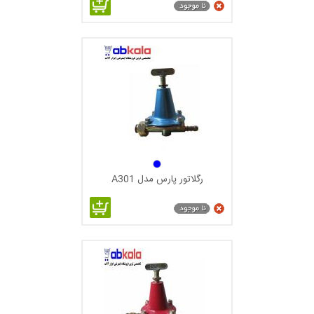
رگلاتور پارس مدل A301