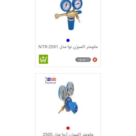
دوعدد گیج فشار
یک بدنه برنجی یا استیل ودر بعضی مواقع برنجی آب کروم
میل مانومترو مهره هوا در ورودی مانومتر( رگلاتور) که گاز
وارد می شود
ولو و مهره شیلنگ خور که در قسمت انتهایی یعنی خروجی
مانومتر اکسیژن نوا مدل NTR-2591
داخل مانومتر ( رگلاتور) از دو تکه دایره ای پلاستیکی که به آن
دا فراگم گفته می شود که عمل کنترول فشار کاز را برعهده
دارد
مانومتر( رگلاتور )های برنجی :
ازمانومترهای برنجی در موارد استفادهمی کنند که گاز کرید ندارد
وکار های خاص انجام نمی دهد و فقط برای تقلیل فشار گاز برای
انجام کار خود استفاده می کنند البته به نوع گاز
مانومتر( رگلاتور) آب کروم :
مانومتر اکسیژن آروا مدل 2505