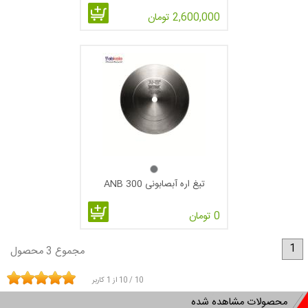
2,600,000 تومان
تیغ اره آبصابونی 300 ANB
0 تومان
1
مجموع 3 محصول
10
/
10
از
1
کاربر
محصولات مشاهده شده