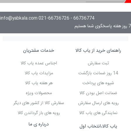
66736774 - 021-66736726 info@yabkala.com
7 روز هفته پاسخگوی شما هستیم
راهنمای خرید از یاب کالا
خدمات مشتریان
ثبت سفارش
اجناس عمده یاب کالا
14 روز ضمانت بازگشت
مزایدات یاب کالا
شیوه های پرداخت
هر هفته یاب کالا
ضمانت اصل بودن کالا
محصولات ویژه
رویه های ارسال سفارش
سفارش کالا از کشور های دیگر
نمایندگی های یاب کالا
رویه های باز گرداندن کالا
درباره ی ما
یاب کالا،انتخاب اول