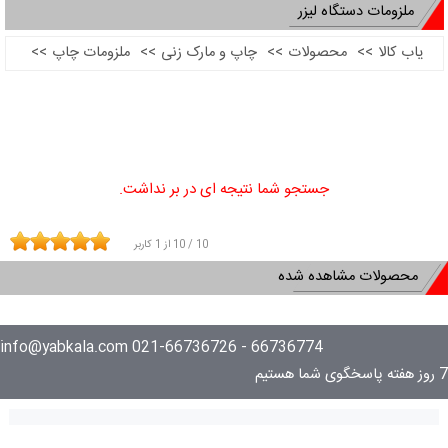
ملزومات دستگاه لیزر
یاب کالا
>>
محصولات
>>
چاپ و مارک زنی
>>
ملزومات چاپ
>>
جستجو شما نتیجه ای در بر نداشت.
10
/
10
از
1
کاربر
محصولات مشاهده شده
66736774 - 021-66736726 info@yabkala.com
7 روز هفته پاسخگوی شما هستیم