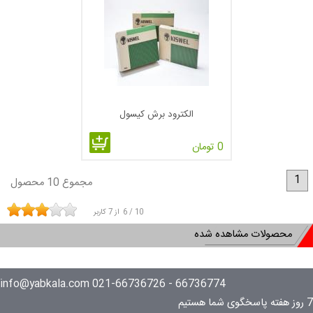
الکترود برش کیسول
0 تومان
1
مجموع 10 محصول
10
/
6
از
7
کاربر
محصولات مشاهده شده
66736774 - 021-66736726 info@yabkala.com
7 روز هفته پاسخگوی شما هستیم