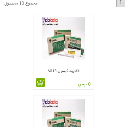
1
مجموع 10 محصول
امروزه، لوگوی فیل روی تمام محصولات Kiswel در بیش از 120
کشور جهان دیده میشود. این شرکت، شبکه تولید جهانی خود را از
طریق تولید در کره، مالزی، چین، لوکزامبورگ و آمریکا، پیش میبرد.
تولیدات این شرکت شامل: سیم co2 ، الکترودآلیاژی ضد زنگ و با
کیفیت، فیلر جوشکاری آلیاژی، سیم های جوشکاری سخت (زمینه
های سنگین شیمیایی، بخش صنعتی، صنعت هوا و فضا، خودروسازی
و ساخت کشتی)، سیم جوشکاری قوسی( برای ساخت کشتی،
ساخت آهن)، MIG و TIG( صنایع شیمیایی و سنگین، وسیله نقلیه،
سیستم راه آهن، یخچال های صنعتی)، الکترودهای چسبنده( تجهیزات
الکترود کیسول 6013
صنعتی، ظرف های فشار، ساخت کشتی، لوله سازی) ، سیم های
مغزدار flux ( ساخت پل، جوشکاری ساحلی و تولیدات عمومی)، و ...
0 تومان
می باشد.
این شرکت یکی از برترین ارائه دهنده های الکترود جوشکاری در
صنایع نفت ، گاز و پتروشیمی می باشد.