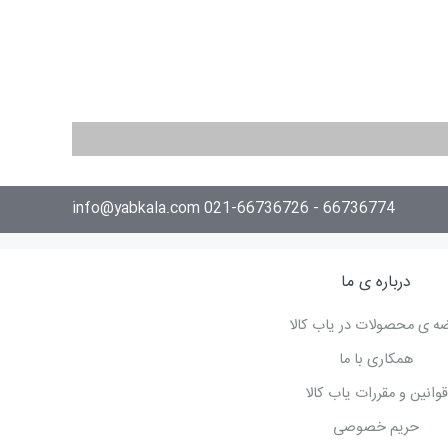
66736774 - 021-66736726 info@yabkala.com
درباره ی ما
ه ی محصولات در یاب کالا
همکاری با ما
قوانین و مقررات یاب کالا
حریم خصوصی