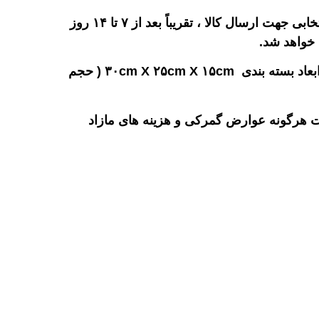
سفارش های خرید اینترنتی پس از ارسال اولیه توسط فروشنده با توجه به کشور مبداء و نوع سرویس پستی انتخابی جهت ارسال کالا ، تقریباً بعد از ۷ تا ۱۴ روز
 خواهد شد.
کارمزد خرید و خدمات ما بطور ثابت، حداقل مبلغ ۶۰٫۰۰۰ تومان برای هر سفارش با حداکثر وزن ۳ کیلوگرم و ابعاد بسته بندی ۳۰cm X ۲۵cm X ۱۵cm ( حجم
خت هرگونه عوارض گمرکی و هزینه های مازاد