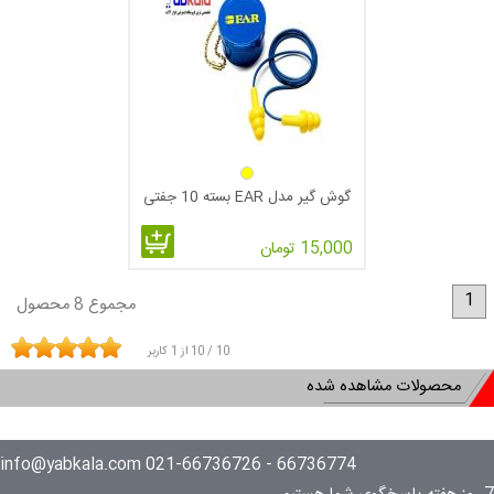
گوش گیر مدل EAR بسته 10 جفتی
15,000 تومان
1
مجموع 8 محصول
10
/
10
از
1
کاربر
محصولات مشاهده شده
66736774 - 021-66736726 info@yabkala.com