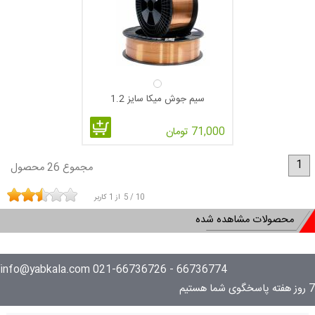
سیم جوش میکا سایز 1.2
71,000 تومان
1
مجموع 26 محصول
10
/
5
از
1
کاربر
محصولات مشاهده شده
66736774 - 021-66736726 info@yabkala.com
7 روز هفته پاسخگوی شما هستیم