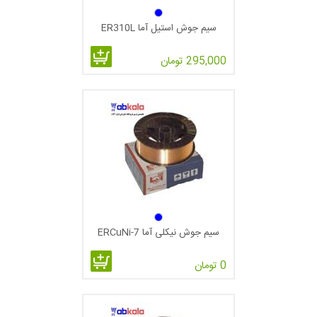
سیم جوش استیل آما ER310L
295,000 تومان
سیم جوش نیکلی آما ERCuNi-7
0 تومان