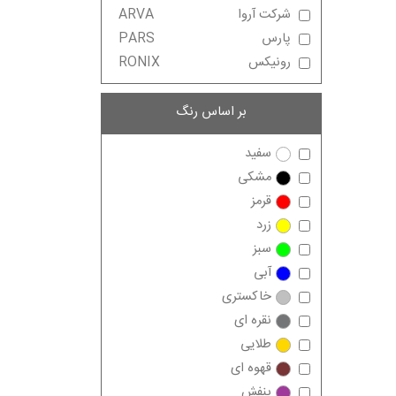
شرکت آروا
ARVA
پارس
PARS
رونیکس
RONIX
بر اساس رنگ
سفید
مشکی
قرمز
زرد
سبز
آبی
خاکستری
نقره ای
طلایی
قهوه ای
بنفش