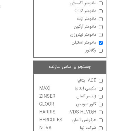
مانومتر اکسیژن
مانومتر CO2
مانومتر ازت
مانومتر آرگون
مانومتر نیتروژن
مانومتر استیلن
رگلاتور
جستجو بر اساس سازنده
ACE ایتالیا
مکسی ایتالیا
MAXI
زینسر آلمان
ZINSER
گلور سویس
GLOOR
HARRIS
IVDS HLVD;H
هرکولس آلمان
HERCOLES
شرکت نوا
NOVA