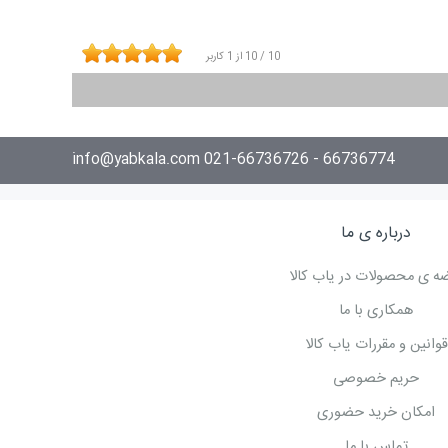
10
/
10
از
1
کاربر
66736774 - 021-66736726 info@yabkala.com
درباره ی ما
ه ی محصولات در یاب کالا
همکاری با ما
قوانین و مقررات یاب کالا
حریم خصوصی
امکان خرید حضوری
تماس با ما