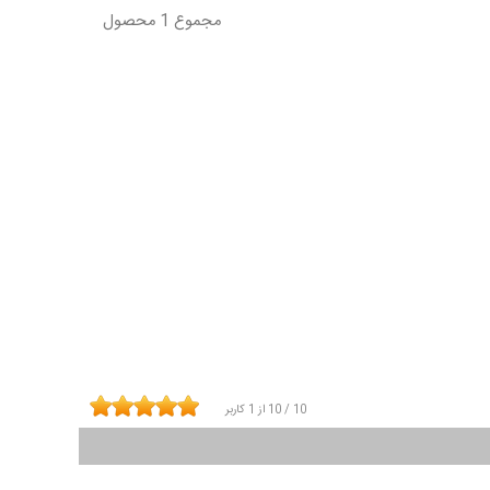
مجموع 1 محصول
10
/
10
از
1
کاربر