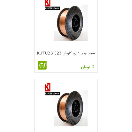
الف- این فرآیند بیشتر برای آلیاژهای آهنی نظیر فولادهای کم کربن
،کربن متوسط و برخی از فولادهای کم آلیاژی و فولادهای ضدزنگ و
همچنین آلیاژهای پایه نیکل کاربرد دارد.
ب- این فرآیند بیشتر برای وضعیت های تخت و افقی کاربرد دارد و به
علت این که معمولا الکترود ضخیم بوده وحوضچه ی جوش بزرگ می
باشد و کنترل آن در وضعیت های عمودی و بالا مشکل است.
سیم تو پودری کاوش KJTUBS-323
ج- استفاده در محل هایی که امکان گازدهی از پشت حو ضچه وجود
ندارد.
0 تومان
روش شناخت الکترودهای توپودری
الکترودهای توپودری معمولا به دو صورت درزدار وبدون درز سا خته
می شوند. برای ساخت الکترودهای درز دار ابتدا یک تسمه را با جنس
وابعاد مشخص توسط نورد به تدریج به صورت
U
در آورده ومواد
پودری راداخل آن می ریزند و سپس عملیات کشش بروی آن انجام
می دهند تا مقطع آن به صورت
O
درآید.