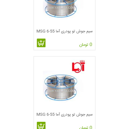
یکی از فرآیندهای لیست شده مورد تائید در AWS D1.1 است. هچنین
WPS مورد استفاده در این فرآیند از پیش تائید شده هستند.
تجهیزات جوشکاری FCAW
سیم جوش تو پودری آما MSG 6-55
تجهیزات مورد نیاز FCAW نیازمند یک منبع برق با یک خوراننده سیم
0 تومان
جوش، یک تفنگ و سیستم کابل و یک درپوش کاری و گیره و یک سیم
انتقال برق که از منبع برق به خوراننده سیم جوش وصل می‌شود.
برای هسته جریان با گاز محافظ، برخی از مقررات گاز محافظ و
اندازه گیری جریان همراه با لوله‌ها نیاز است. FCAW عموما در یک
ولتاژ ثابت خوب عمل می‌کند. تغذیه کننده سیم جوش به صورت
مکانیکی الکترود را از طریق تفنگ می‌کشد. همزمان، تغذیه کننده
سیم الکترود را تحویل، گاز محافظ شروع به جریان می‌کند، و منبع
تغذیه برق انرژی را برقرار می‌نماید. در این حالت الکترود در تمامی
حالات گرم است.
سیم جوش تو پودری آما MSG 6-55
0 تومان