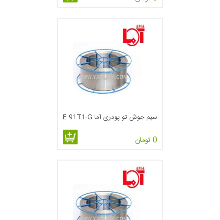
شکل 3 – تجهیزات جوشکاری FCAW
الکترود مصرفی FCAW
فلز پر کننده FCAW همواره تخت است، با یک فلز در اطراف جریان
داخلی است. قطر همچنین الکترودی از 0.045 تا 32/3 اینچ برای
سازه‌های فلزی است. الکترودهای قطر کوچک برای موقعیت های
غیر افقی استفاده می‌شود. گاز محافظ انتخاب شده باید مطابق با
طبقه‌بندی فلز پر کننده و توصیه های سازنده باشد.
سیم جوش تو پودری آما E 91T1-G
0 تومان
شکل 3 – سیم جوشکاری FCAW
شکل 4 – علائم جوشکاری FCAW
مزایای جوش FCAW و محدودیت