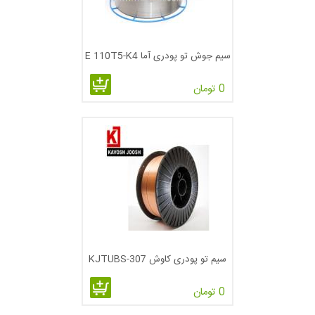
جوشکاری قوسی با جریان هسته دو مزیت مشخص بر جوش قوسی
با گاز محافظ دارد. اول، الکترود پیوسته است، از توقف‌های مختلف
سیم جوش تو پودری آما E 110T5-K4
جلوگیری می‌کند. نه تنها این مسئله دارای مزیت اقتصادی است چون
جوشکار می‌تواند تا اتمام جوشکاری به جوش ادامه دهد بلکه شروع
0 تومان
و توقف قوس، که ایجاد منبع پتانسیلی از توقف قوس می‌کند کاهش
می‌یابد.
مزیت دوم افزایش آمپراژ است که می‌تواند با جوش قوسی جریان
هسته استفاده شود همراه با افزایش نرخ مصرف و بهره روی است.
به دلیل نرخ بالای مصرف در جوش FCAW جوشکاری باید مهارت
لازم برای کنترل حجم های بالای فلزی را در این فرآیند داشته باشد.
هزینه تجهیزات FCAW بالا بوده و نسبت به SMAW قابل حمل
نیست. برای تغییر از یک اندازه الکترود به دیگری جوشکاری باید
سیم تو پودری کاوش KJTUBS-307
ماسوره را تغییر دهد. در واقع نسبت به SMAW کار سخت‌تر است.
0 تومان
جوشکاری با سیم­ جوش­ های توپودری روشی اتوماتیک یا نیمه