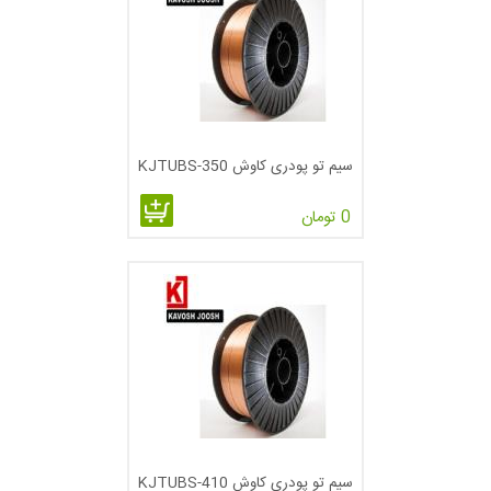
1- مزایا
الف- به علت نفوذ خیلی عالی معمولا به پخ نیازی نیست .
ب- فلزات دارای ضخامت های مختلف را می توان تنها با یک الکترود
سیم تو پودری کاوش KJTUBS-350
و با تنظیم های یکسان جوشکاری نمود .
ج- استفاده از آن نسبتا راحت است .
0 تومان
د- در مکان هایی مثل صحرا که امکان وزش باد وجود دارد می توان
از این فرآیند استفاده کرد .
2- محدودیت ها
الف- نیاز به برداشتن سرباره می باشد و در غیر این صورت سر باره
حبس می شود.
ب- دود و بخار زیادی تولید می شود و نیازمند تهویه مناسب است و در
غیر این صورت دید جوشکار کاهش می یابد.
سیم تو پودری کاوش KJTUBS-410