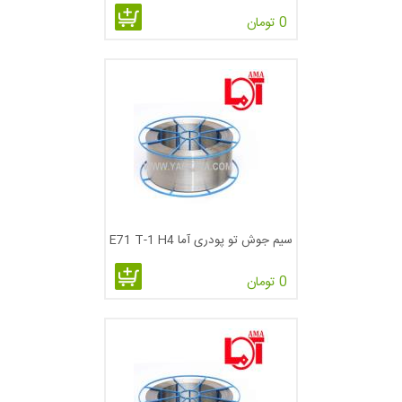
گاز حفاظ خارجی نیاز ندارند. تمام سیستم حفاظ در نتیجه مواد
0 تومان
جریان موجود در هسته الکترود لوله‌ای است. نسخه حفاظ با گاز
الکترود زیر پودری یک منبع گاز خارجی را استفاده می‌نماید.
الکترودهای زیرپودری خودحفاظ برای موقعیت‌های جوشکاری در
هنگام باد ممکن است جایگزین FCAW-G می‌شود. در FCAW-G
فرآیند به اندازه مناسبی اپراتور پسند است و در مواقعی استفاده
می‌شود که گاز حفاظ در حالت بدون مشکلات جوی قرار گرفته و بی
مشکل باشد.
سیم جوش تو پودری آما E71 T-1 H4
شکل ۱ – جوشکاری FCAW-G
0 تومان
شکل 2 – جوشکاری FCAW-S
FCAW، در هر دو نوع با گاز محافظ یا به صورت خودمحافظ در سال
۱۹۵۰ توسعه داده شد و در سال ۱۹۶۰ وارد بازار گردید. این روش