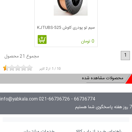
سیم تو پودری کاوش KJTUBS-525
0 تومان
1
مجموع 21 محصول
10
/
1
از
2
کاربر
محصولات مشاهده شده
66736774 - 021-66736726 info@yabkala.com
7 روز هفته پاسخگوی شما هستیم
راهنمای خرید از یاب کالا
خدمات مشتریان