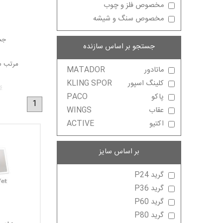
مخصوص فلز و چوب
مخصوص سنگ و شیشه
جست
جستجو بر اساس سازنده
مرتب س
ماتادور
MATADOR
کلینگ اسپور
KLING SPOR
پاکو
PACO
1
عقاب
WINGS
اکتیو
ACTIVE
-
سنباده 
2
بر اساس سایز
شوند.
گرید P24
گرید P36
گرید P60
گرید P80