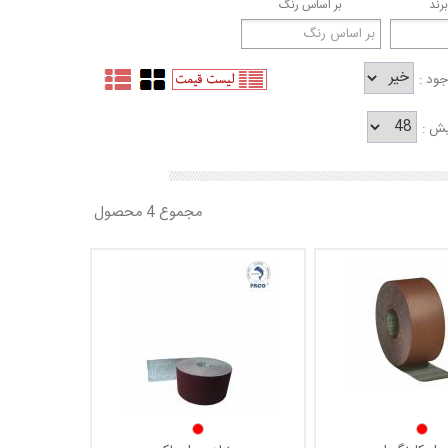
رند
بر اساس رنگ
ود :
یش :
مجموع 4 محصول
 برخوردارند و برای کارهای سخت استفادهه می