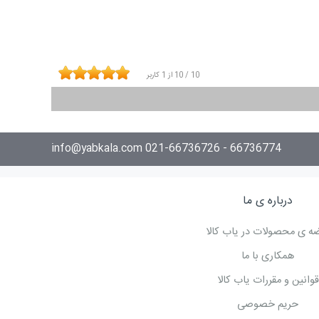
10
/
10
از
1
کاربر
کل ظاهری
66736774 - 021-66736726 info@yabkala.com
درباره ی ما
ه ی محصولات در یاب کالا
همکاری با ما
قوانین و مقررات یاب کالا
حریم خصوصی