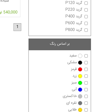
سنباده 
گرید P120
گرید P220
540,000 تومان
گرید P400
گرید P600
1
گرید P800
بر اساس رنگ
3
- سنباده 
سفید
های آنها می 
مشکی
قرمز
زرد
سبز
آبی
خاکستری
نقره ای
طلایی