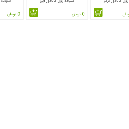
رول ماتادور قرمز
سنباده رول ماتادور آبی
سنباده 
0 تومان
0 تومان
های زیرکونیوم یا الیافی :
از بادوام ترین و سخت ترین سنباد
باشد .