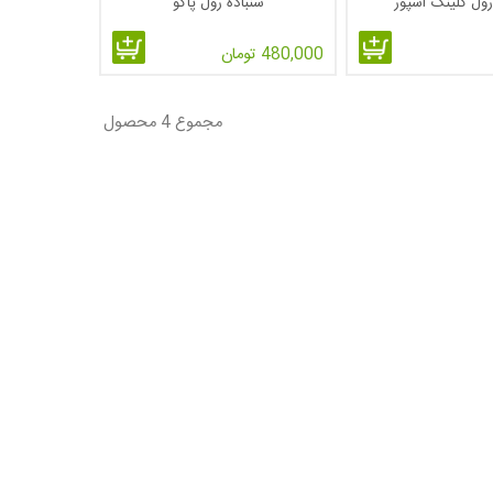
رول کلینگ اسپور
سنباده رول پاکو
480,000 تومان
مجموع 4 محصول
ه ها هستند که ریزش کم و مقاومت بالا از ویژگی