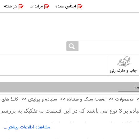
اجناس عمده
مزایدات
هر هفته
چاپ و مارک زنی
ی
>
محصولات
>>
صفحه سنگ و سنباده
>>
سنباده و پولیش
>>
کاغذ های س
فکیک به بررسی هرکدام میپردازیم :
ای کاغذی
: این نوع سنباده ها از دوام کمتری نسبت به سنباد
مشاهده اطلاعات بیشتر ...