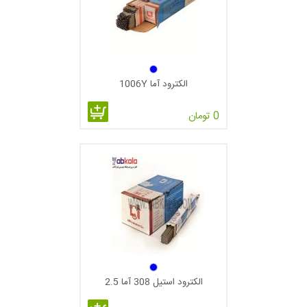
غیرتخت و جوشکاری قائم و سقفی با شرط پاس‌های متعدد است.
از این الکترود می‌توان در جوشکاری ورق های گالوانیزه یا بعضی
فولادهای کم آلیاژ استفاده کرد. دامنه کاربرد آن در جوشکاری بدنه
کشتی, پل‌ها, مخازن ذخیره,
الکترود آما 1006Y
لوله‌ها و مخازن معمولی و تحت فشار است.
0 تومان
به خاطر خشک بودن حوضچه, اجرای جوش با این الکترود به مهارت
زیادی نیاز دارد.
الکترود E6011
الکترود E6011 الکترودی است همه وضعیت با جریان متناوب (از نوع
زودجوش – نفوذی).
این الکترود مشابه الکترود E6010 است با این اختلاف که الکترود
E6011 با جریان متناوب استفاده می‌شود.
الکترود استیل 308 آما 2.5