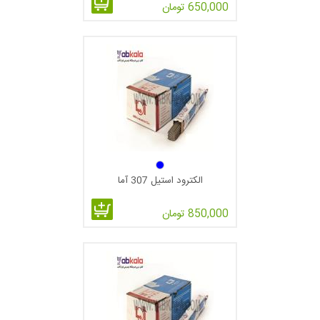
الکترود E6012
650,000 تومان
یکی دیگر از انواع الکترود جوشکاری ,الکترود E6012 الکترودی است
همه وضعیت با جریان یکسو با قطبیت منفی (از نوع زودجوش و پر
جوش).
این الکترود اغلب برای درزهایی است که به طور مناسب جفت
نشده‌اند به کار می‌رود و این بخاطر قابلیت پل‌زنی این نوع الکترود در
درزهای عریض است.
این الکترود سازگاری مناسبی برای جوشکاری صفحات تک با جوش
الکترود استیل 307 آما
گوشه افقی دارد.
850,000 تومان
الکترود E6012 به خاطر اقتصادی بودن, سهولت کاربرد و سرعت
بالای جوشکاری کاربرد وسیعی در کارهای فلزی کارخانه‌ای دارد.
مناسب برای جوشکاری گوشه در حالت افقی و مناسب برای
جوشکاری قائم رو به پایین است.