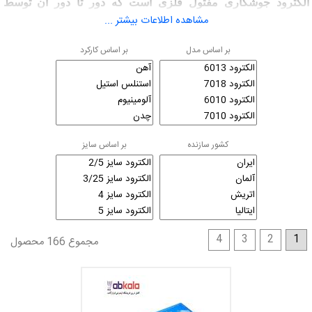
الكترود جوشکاری مفتول فلزی است که دور تا دور آن توسط
مشاهده اطلاعات بیشتر ...
پوشش فلاکس ( Flux Coating ) احاطه گردیده است. قطر الکترود
از روی قطر مغزی آن محاسبه می گردد. روکش الكترود جوشکاری
بر اساس مدل
بر اساس کارکرد
اغلب از آهک، سلولز، اکسید سدیم، خاک رس و یا آزبست تشکیل
گردیده است. از الكترود جوشکاری جهت پرکردن فضای اتصال مابین
دو سطح مورد جوشکاری استفاده می گردد.
پوشش فلاکس الکترود های جوشکاری
کشور سازنده
بر اساس سایز
پوشش فلاکس الکترود کمک زیادی به ثبات قوس الکتریکی در فرآیند
جوشکاری می کند. همچنین ضمن عمل به عنوان عایق جهت ایجاد
گاز محافظ (Gaseous Shield) و شکل گیری سرباره (Slag) شناور
بر روی سطح جوش برای افزایش مدت زمان خنک شدن جوش مورد
استفاده قرار می گیرد.
4
3
2
1
مجموع 166 محصول
انواع الکترود جوشکاری از لحاظ جنس مفتول:
· الکترود با مفتول فولاد زنگ نزن