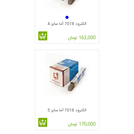
60k.s.i یا 60000P.S.i و 100k.s.i یا 100,000منظور استحکام
کششی جوش است که ممکن است بر حسب Welded As یا تنش
زدائی شده (Stress Relieved) بیان گردیده باشد که این موضوع
الکترود 7018 آما سایز 4
توسط دستورالعمل سازنده مشخص می‌گردد.
162,000 تومان
ـ دومین عدد از سمت راست مشخص کننده موقعیت جوشکاری
می‌باشد که الکترود برای آن حالت طراحی شده است.
EXX1X : منظور از 1 : کاربری الکترود جوشکاری در همه موقعیت‌ها
می‌باشد. All Position
EXX2X : منظور از 2 : کاربری الکترود جوشکاری فقط برای Flat &
Horizontal می‌باشد.
EXX3X : منظور از 3: کاربری الکترودجوشکاری فقط برای حالت
الکترود 7018 آما سایز 5
Flat می‌باشد.
EXX4X : منظور از 4: کاربری الکترودجوشکاری در همه موقعیت‌ها
170,000 تومان
و V- down