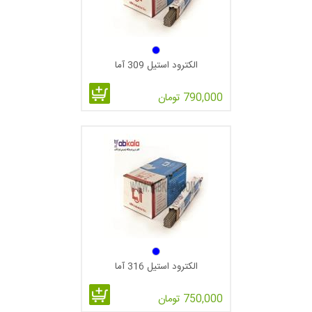
الکترود E6013
الکترود E6013 یکی دیگر از انواع الکترود جوشکاری پرکاربرد است
که برای همه وضعیت با جریان یکسو با قطبیت مستقیم (از نوع
الکترود استیل 309 آما
زودجوش و پر جوش).
790,000 تومان
این نوع تقریبا مشابه الکترود E6012 است ولی در چند مورد مهم با
هم اختلاف دارند.
تمییز کردن گل راحت‌تر و تثبیت قوس با سهولت بیشتری انجام
می‌شود. در نتیجه امکان انجام جوشکاری با ولتاژ کمتری را فراهم
می‌نماید.
عموما این الکترود برای جوشکاری صفحات نازک و جوشکاری‌های
قائم رو به پایین طراحی شده‌اند.
الکترود استیل 316 آما
این الکترود برای جوشکاری گوشه و جوش لب به لب با ظاهر تخت تا
کمی محدب مناسب هستند. این الکترودها در رده الکترودهای روتیلی
750,000 تومان
قرار می‌گیرند.