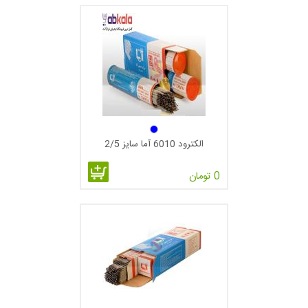
به عنوان نمونه در مورد الکترود جوشکاری زیر داریم :
E 60 10
E = جریان برق
60 = کشش گرده جوش بر حسب پاوند بر اینچ مربع
1 = حالات مختلف جوشکار ی
الکترود 6010 آما سایز 2/5
0 = نوع جریان می باشد.
0 تومان
علامت اول
در علائم الکترود بالا E مشخص می نماید که این الکترود برای
جوشکاری برق بوده با استقاده می شود. ( بعضی از الکترودهای
پوشش دار هستند که در جوشکاری با اکسی استیلن از آنها استفاده
می شوند مانند FC18 ).
در علامت دوم