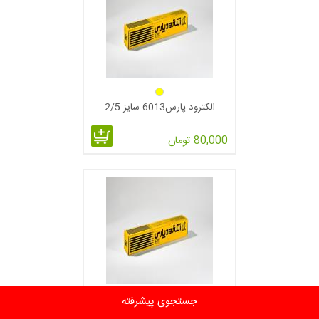
الکترود پارس6013 سایز 2/5
80,000 تومان
جستجوی پیشرفته
الکترود پارس6013 سایز 3.25