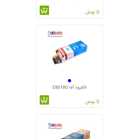
الکترود جوشکاری 4 و 5 استفاده های خاص دارند برای مثال در
0 تومان
اسکلت ساختمان استفاده می گردند..
الکترودهای فولاد کربن‌دار
الکترودهای فولاد کربن‌دار که برای جوشکاری فولاد با کربن کم تا
متوسط به کار می‌روند با شماره‌های شناسایی E6010, 11, 12, 13,
14, 15, 16, 18, 20, 24, 27, 28 طبقه بندی می‌شوند.
الکترود E6010
الکترود آما E8018G
الکترود E6010 الکترودی است همه وضعیت با جریان یکسو و
قطبیت مثبت (از نوع زودجوش – نفوذی).
0 تومان
یکی از بهترین انواع الکترود جوشکاری روکش‌دار جهت جوشکاری
قائم و سقفی هستند. به همین دلیل کاربرد زیادی در جوشکاری
اسکلت فلزی با موقعیت