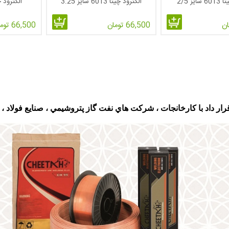
یز 2/5
الکترود چیتا 6013 سایز 3.25
الکترود چیتا 013
66,500 تومان
66,500 تومان
رار داد با کارخانجات ، شرکت هاي نفت گاز پتروشيمي ، صنايع فولاد