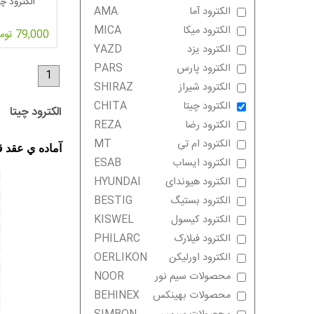
الکترود چیتا 6013 سا
الکترود آما
AMA
الکترود میکا
MICA
79,000 تومان
الکترود یزد
YAZD
الکترود پارس
PARS
1
الکترود شیراز
SHIRAZ
الکترود چیتا
CHITA
الکترود چیتا
الکترود رضا
REZA
الکترود ام تی
MT
آماده ي عقد ق
الکترود ایساب
ESAB
الکترود هیوندای
HYUNDAI
الکترود بستیگ
BESTIG
الکترود کیسول
KISWEL
الکترود فیلارک
PHILARC
الکترود اورلیکن
OERLIKON
محصولات سیم نور
NOOR
محصولات بهینکس
BEHINEX