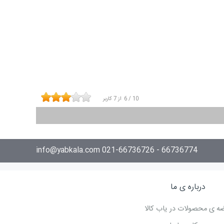
10
/
6
از
7
کاربر
66736774 - 021-66736726 info@yabkala.com
درباره ی ما
ه ی محصولات در یاب کالا