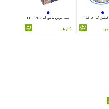
ل آما ER310L
سیم جوش نیکلی آما ERCuNi-7
0 تومان