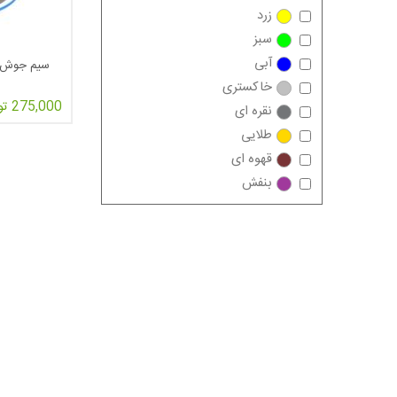
زرد
سبز
آبی
سیم جوش استی
خاکستری
275,000 تومان
نقره ای
طلایی
قهوه ای
بنفش