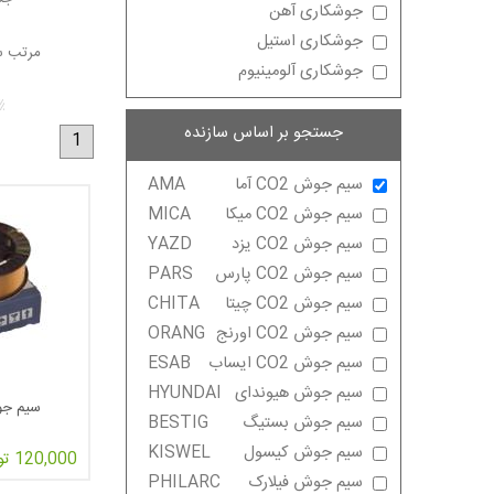
جوشکاری آهن
جوشکاری استیل
مرتب س
جوشکاری آلومینیوم
جستجو بر اساس سازنده
1
سیم جوش CO2 آما
AMA
سیم جوش CO2 میکا
MICA
سیم جوش CO2 یزد
YAZD
سیم جوش CO2 پارس
PARS
سیم جوش CO2 چیتا
CHITA
سیم جوش CO2 اورنج
ORANG
سیم جوش CO2 ایساب
ESAB
سیم جوش هیوندای
HYUNDAI
سیم جوش
سیم جوش بستیگ
BESTIG
سیم جوش کیسول
KISWEL
120,000 تومان
سیم جوش فیلارک
PHILARC