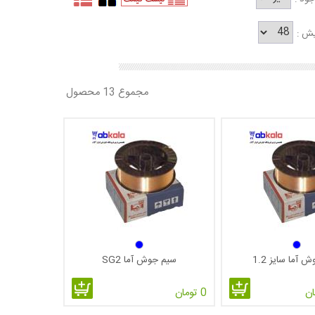
یش :
مجموع 13 محصول
 آما سایز 1.2
سیم جوش آما SG2
0 تومان