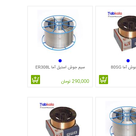
 آما 80SG
سیم جوش استیل آما ER308L
290,000 تومان