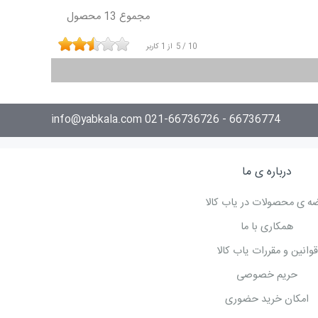
مجموع 13 محصول
10
/
5
از
1
کاربر
66736774 - 021-66736726 info@yabkala.com
درباره ی ما
ه ی محصولات در یاب کالا
همکاری با ما
قوانین و مقررات یاب کالا
حریم خصوصی
امکان خرید حضوری