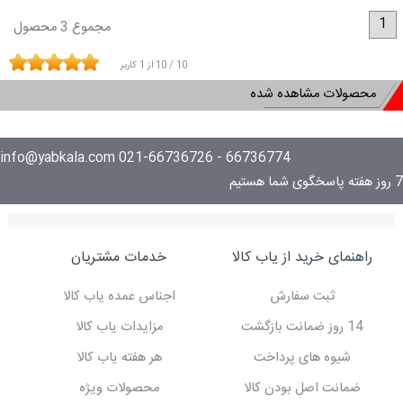
1
مجموع 3 محصول
10
/
10
از
1
کاربر
محصولات مشاهده شده
66736774 - 021-66736726 info@yabkala.com
7 روز هفته پاسخگوی شما هستیم
راهنمای خرید از یاب کالا
خدمات مشتریان
ثبت سفارش
اجناس عمده یاب کالا
14 روز ضمانت بازگشت
مزایدات یاب کالا
شیوه های پرداخت
هر هفته یاب کالا
ضمانت اصل بودن کالا
محصولات ویژه