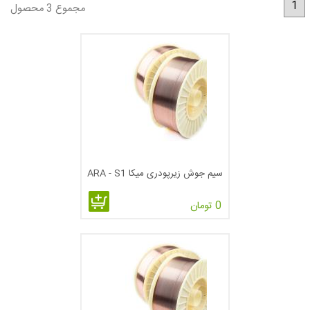
1
مجموع 3 محصول
نیست)، اتصال درز لوله ­ها، مونتاژ قطعات سنگین و … استفاده می­
شود سرعت حرکت و نرخ رسوب­گذاری در این روش نسبتاً بالا است
که می­توان با اعمال تغییراتی، عملیات سخت­کاری سطحی را نیز به
همراه جوشکاری انجام داد. در حالت کلی هزینة بسیار پایین کل فرآیند
جوشکاری را می­توان به عنوان یکی از اصلی­ترین مزایای این روش
دانست.
سیم جوش زیر پودری میکا بسته به نوع آلیاژ با لایه ای از جنس مس
سرتاسر آن پوشش داده شده است که بصورت کلاف های 25 کیلویی
سیم جوش زیرپودری میکا ARA - S1
در سایز های مختلف وکیوم پک شده است این سیم ها در ترکیب با
انواع مختلف پودر های جوشکاری می توان در صنایعی مانند : کشتی
0 تومان
سازی ، سوله سازی ، استراکچر ها ، سکوهای دریایی و راه آهن
استفاده نمود.
سیم جوش میکا ,سیم جوش زیر پودری میکا ,سیم جوش تو پودری
میکا ,سیم جوش زیرپودری سیم جوش زیر پودری آما ,قیمت سیم
جوش زیرپودری ,انواع سیم جوش زیرپودری ,استاندارد سیم جوش