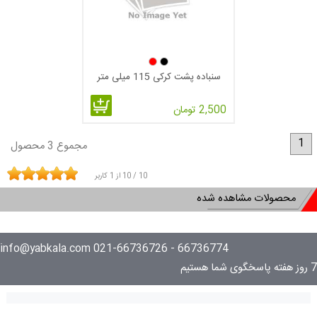
سنباده پشت کرکی 115 میلی متر
2,500 تومان
1
مجموع 3 محصول
10
/
10
از
1
کاربر
محصولات مشاهده شده
66736774 - 021-66736726 info@yabkala.com
7 روز هفته پاسخگوی شما هستیم