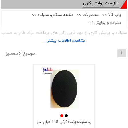
ملزومات پولیش کاری
یاب کالا
>>
محصولات
>>
صفحه سنگ و سنباده
>>
سنباده و پولیش
>>
ستباده و پولیش کاری از مهم ترین رکن های پرداخت مواد خام به حساب
مشاهده اطلاعات بیشتر ...
میاید لوازم گوناگونی شامل این دسته میشوند نظیر سنباده های رولی ،چتری
،میله ای ،ورقی ،هزار لا ، انواع اسکاچ سنباده ، فیبرانکس ، نمد های پرداختی
1
مجموع 3 محصول
و.... که مورد استفاده قرار می گیرد
پد سنباده پشت کرکی 115 میلی متر