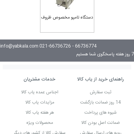
دستگاه تامپو مخصوص ظروف
چینی
66736774 - 021-66736726 info@yabkala.com
7 روز هفته پاسخگوی شما هستیم
راهنمای خرید از یاب کالا
خدمات مشتریان
ثبت سفارش
اجناس عمده یاب کالا
14 روز ضمانت بازگشت
مزایدات یاب کالا
شیوه های پرداخت
هر هفته یاب کالا
ضمانت اصل بودن کالا
محصولات ویژه
رویه های ارسال سفارش
سفارش کالا از کشور های دیگر